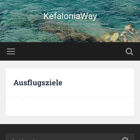
KefaloniaWay
Kefalonia zu Land und Meer
Ausflugsziele