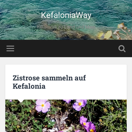
KefaloniaWay
Kefalonia zu Land und Meer
Zistrose sammeln auf
Kefalonia